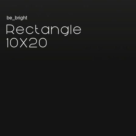
be_bright
Rectangle
10X20
Apparecchio monoemissione per illuminazione per
applicazione a parete/soffitto/sospensione, dimensioni
100x200x25mm, IP54 (indoor) o IP65 (indoor e outdoor),
corpo in lamiera con funzione dissipativa, finitura con
verniciatura in versione bianca o nera, schermo opalino
satinato in PMMA alta efficienza.